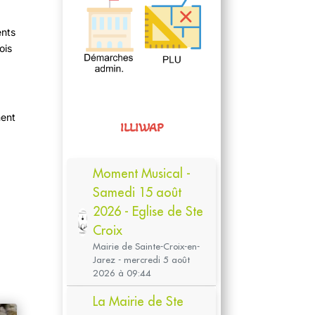
ents
ois
ment
ILLIWAP