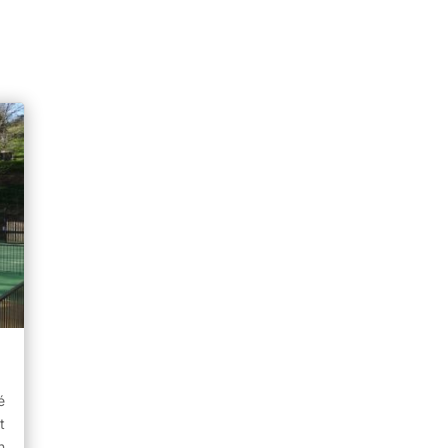
é
t
n