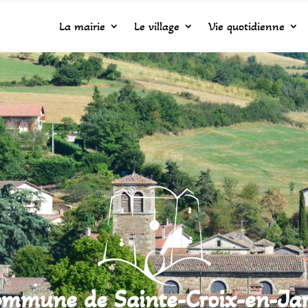
La mairie
Le village
Vie quotidienne
mmune de Sainte-Croix-en-Ja